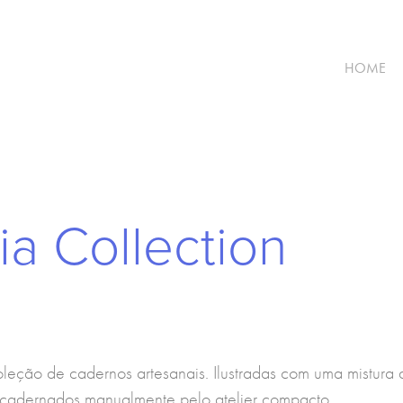
HOME
ia Collection
oleção de cadernos artesanais. Ilustradas com uma mistura 
 encadernados manualmente pelo
atelier compacto
.