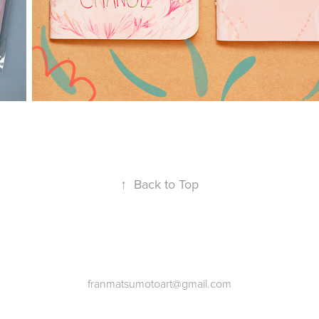
↑
Back to Top
franmatsumotoart@gmail.com